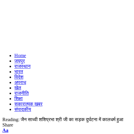
Home
जयपुर
राजस्थान
भारत
विदेश
अपराध
खेल
राजनीति
शिक्षा
सकारात्मक खबर
संपादकीय
Reading:
जैन साध्वी शशिप्रभा श्री जी का सड़क दुर्घटना में कालधर्म हुआ
Share
Font
Aa