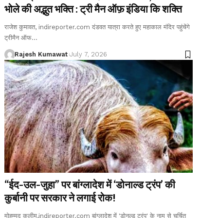
भोले की अद्भुत भक्ति : ट्री मैन ऑफ़ इंडिया कि शक्ति
राजेश कुमावत, indireporter.com दंडवत यात्रा करते हुए महाकाल मंदिर पहुंचेंगे
ट्रीमैन ऑफ
…
Rajesh Kumawat
July 7, 2026
“ईद-उल-जुहा” पर बांग्लादेश में ‘डोनाल्ड ट्रंप’ की
कुर्बानी पर सरकार ने लगाई रोक!
मोहम्मद कलीम,indireporter.com बांग्लादेश में 'डोनल्ड ट्रंप' के नाम से चर्चित