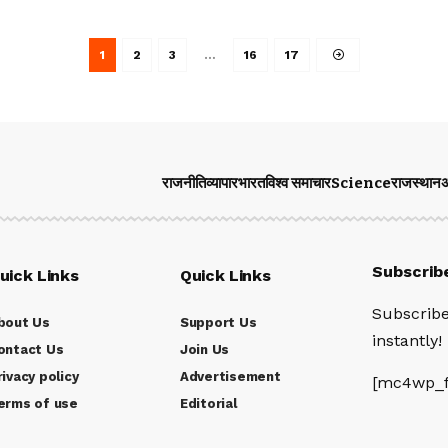
1
2
3
…
16
17
राजनीति
व्यापार
भारत
विश्व समाचार
Science
राजस्थान
अ
Subscrib
uick Links
Quick Links
Subscribe
bout Us
Support Us
instantly!
ontact Us
Join Us
rivacy policy
Advertisement
[mc4wp_f
erms of use
Editorial