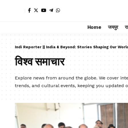
Home
जयपुर
र
Indi Reporter || India & Beyond: Stories Shaping Our Worl
विश्व समाचार
Explore news from around the globe. We cover inter
trends, and cultural events, keeping you updated o