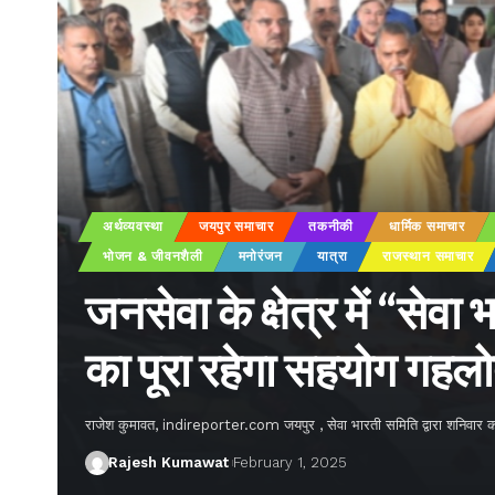
अर्थव्यवस्था
जयपुर समाचार
तकनीकी
धार्मिक समाचार
भोजन & जीवनशैली
मनोरंजन
यात्रा
राजस्थान समाचार
जनसेवा के क्षेत्र में “सेव
का पूरा रहेगा सहयोग गहल
राजेश कुमावत, indireporter.com जयपुर , सेवा भारती समिति द्वारा शनिवार को 
Rajesh Kumawat
February 1, 2025