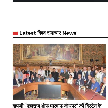
Latest विश्व समाचार News
बापजी “महाराज ऑफ मारवाड़ जोधपुर” की ब्रिटेन के