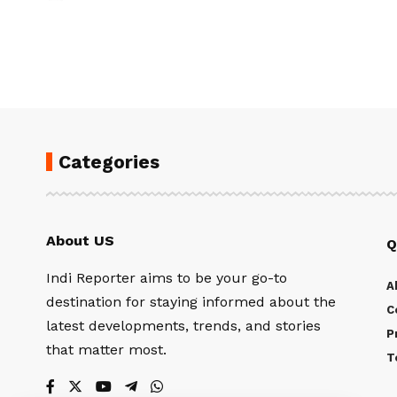
Categories
About US
Q
Indi Reporter aims to be your go-to
A
destination for staying informed about the
C
latest developments, trends, and stories
P
that matter most.
T