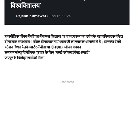
विश्वविद्यालय’
Rajesh Kumawat
June 12, 2024
राजनीतिक जीवन में कीचड़ में कमल खिलाना वह एकात्मक मानव दर्शन के महान विचारक पंडित
दीनदयाल उपाध्याय ।पंडित दीनदयाल उपाध्याय जी का स्मारक धानक्या में है। धानक्या रेलवे
स्टेशन स्थित रेलवे क्वार्टर में बीता था दीनदयाल जी का बचपन
सनातन संस्कृति वैश्विक प्रचार के लिए “वर्ल्ड ग्लोबल इंपैक्ट अवार्ड”
जयपुर के जितेंद्र शर्मा को मिला
- Sponsored -