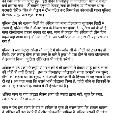
की गबन करने की पुष्टि हुई। इस बाबत निम्बाहेड़ा के कोतवाली थाने में मामला
दर्ज कराया गया। डीडवाना एएसपी हिमांशु शर्मा के निर्देश पर मौलासर थाना
प्रभारी वीरेंद्र सिंह के नेतृत्व में टीम गठित कर निम्बाहेड़ा कोतवाली थाना पुलिस
के साथ अनुसंधान शुरू किया।
पुलिस टीम को सूचना मिली कि अंकित का मामा दौलतराज कुचामन सिटी में
रहता है, पुलिस टीम ने दौलत राज के निवास पर दबिश दी, पुलिस को देखते ही
मामा दौलतराज हक्का-बक्का रह गया, मामा ने कबूला कि अंकित दो-तीन दिन
पहले यहां आया था। वो एक नीले रंग का प्लास्टिक का कट्टा भी यहा रख कर
गया है।
पुलिस ने जब कट्टा खोला तो, कट्टे में पांच-पांच सौ के नोटों की 249 गड्डी
मिली, एक करोड़ बीस लाख रुपए के बारे में कुछ भी पता होने से मामा दौलतराज
ने इनकार किया , पुलिस संलिप्तता भी जांची करेगी।
अंकित ने यह रकम फैक्ट्री से गबन की है तो कम्पनी ने केवल साढ़े बारह लाख
की चोरी ही क्यों लिखाई। इस पर निम्बाहेड़ा कोतवाली थाना प्रभारी राम सुमेर
मीणा का कहना था कि शुरुआत में उनकी जानकारी के हिसाब से यह रकम लिखा
दी गई। अब पता चला कि उसने भारी घोटाला किया है, चांदी-सोने के सिक्कों के
अलावा कुछ जरूरी दस्तावेज में भी हेरफेर की है।
अंकित मामा के यहां कट्टा लेकर आया तो ज्यादा ठहरा नहीं, कुछ देर रुका,
खाना खाया ओर वो चला गया।
मामा ने जब इस रकम के बारे में अंकित से पूछा तो उसने कहा कि आकर बताता
हूं, अंकित की इस हेराफेरी में और कौन-कौन शामिल है, पुलिस इसकी भी जांच