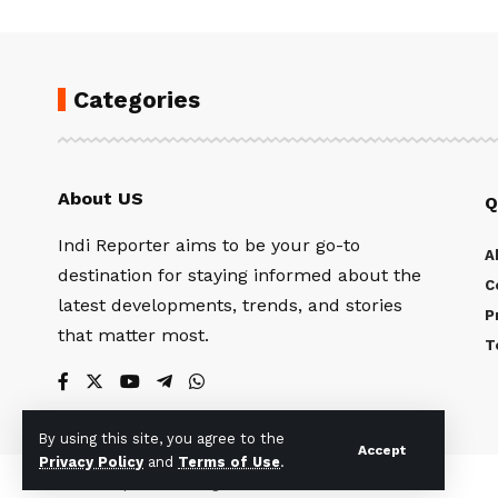
Categories
About US
Q
Indi Reporter aims to be your go-to
A
destination for staying informed about the
C
latest developments, trends, and stories
P
that matter most.
T
By using this site, you agree to the
Accept
Privacy Policy
and
Terms of Use
.
© Indi Reporter. All Rights Reserved.