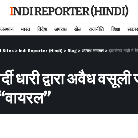
INDI REPORTER (HINDI)
ाजस्थान
भारत
विदेश
अपराध
खेल
राजनीति
शिक्षा
सकार
d Sites
>
Indi Reporter (Hindi)
>
Blog
>
अपराध समाचार
>
इंटरसेप्टर गाड़ी में 
 वर्दी धारी द्वारा अवैध वसूल
ो “वायरल”