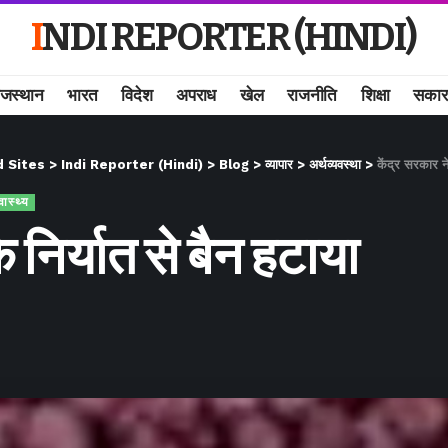
INDI REPORTER (HINDI)
ाजस्थान
भारत
विदेश
अपराध
खेल
राजनीति
शिक्षा
सकार
d Sites
>
Indi Reporter (Hindi)
>
Blog
>
व्यापार
>
अर्थव्यवस्था
>
केंद्र सरकार ने
वास्थ्य
े निर्यात से बैन हटाया