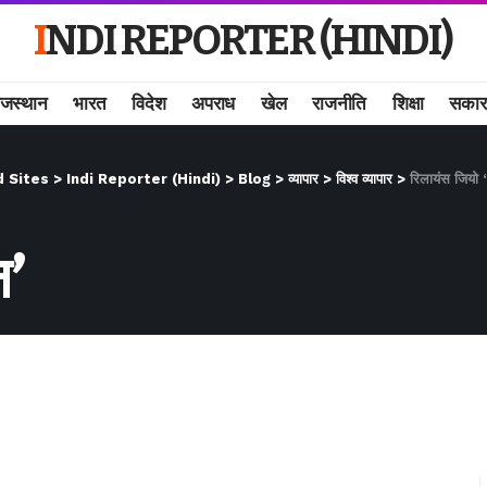
INDI REPORTER (HINDI)
ाजस्थान
भारत
विदेश
अपराध
खेल
राजनीति
शिक्षा
सकार
d Sites
>
Indi Reporter (Hindi)
>
Blog
>
व्यापार
>
विश्व व्यापार
>
रिलायंस जियो ‘
न’