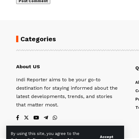
Categories
About US
Q
Indi Reporter aims to be your go-to
A
destination for staying informed about the
C
latest developments, trends, and stories
P
that matter most.
T
By using this site, you agree to the
Accept