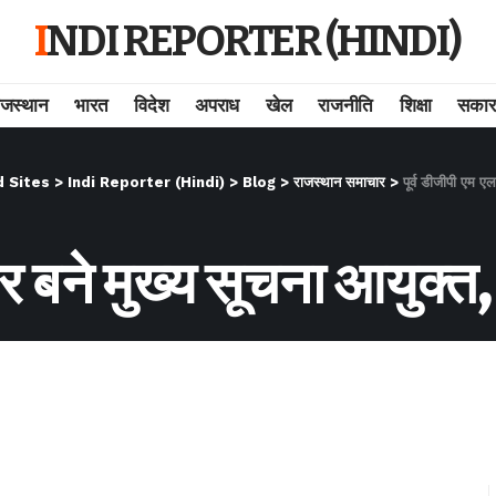
INDI REPORTER (HINDI)
ाजस्थान
भारत
विदेश
अपराध
खेल
राजनीति
शिक्षा
सकार
d Sites
>
Indi Reporter (Hindi)
>
Blog
>
राजस्थान समाचार
>
पूर्व डीजीपी एम 
ठर बने मुख्य सूचना आयुक्त