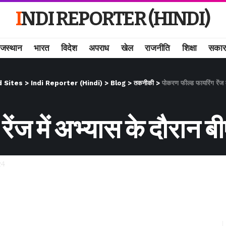
INDI REPORTER (HINDI)
ाजस्थान
भारत
विदेश
अपराध
खेल
राजनीति
शिक्षा
सकार
d Sites
>
Indi Reporter (Hindi)
>
Blog
>
तकनीकी
>
पोकरण फील्ड फायरिंग रेंज
रेंज में अभ्यास के दौरा
24