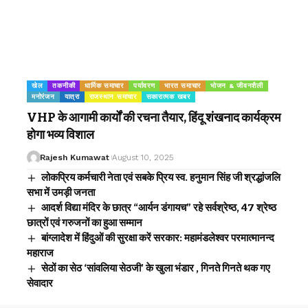
खेल
तकनीकी
धार्मिक समाचार
पर्यावरण
भारत समाचार
भोजन & जीवनशैली
मनोरंजन
यात्रा
राजस्थान समाचार
सकारात्मक खबर
VHP के आगामी कार्यों की रचना तैयार, हिंदू शंखनाद कार्यक्रम
होगा भव्य विशाल
Rajesh Kumawat
August 10, 2025
लोकप्रिय कर्मचारी नेता एवं सबके प्रिय स्व. हनुमान सिंह जी श्रद्धांजलि
सभा में उमड़ी जनता
आदर्श विद्या मंदिर के छात्र “आर्यन डंगायच” रहे सर्वश्रेष्ठ, 47 श्रेष्ठ
छात्रों एवं गरुजनों का हुआ सम्मान
बांग्लादेश में हिंदुओं की सुरक्षा करें सरकार: महामंडलेश्वर परमात्मानन्द
महाराज
सेठों का सेठ ‘सांवलिया सेठजी’ के खुला भंडार , गिनते गिनते थक गए
सेवादार