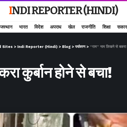
INDI REPORTER (HINDI)
ाजस्थान
भारत
विदेश
अपराध
खेल
राजनीति
शिक्षा
सकार
d Sites
>
Indi Reporter (Hindi)
>
Blog
>
पर्यावरण
>
“राम” नाम लिखने से बकरा कु
ा कुर्बान होने से बचा!