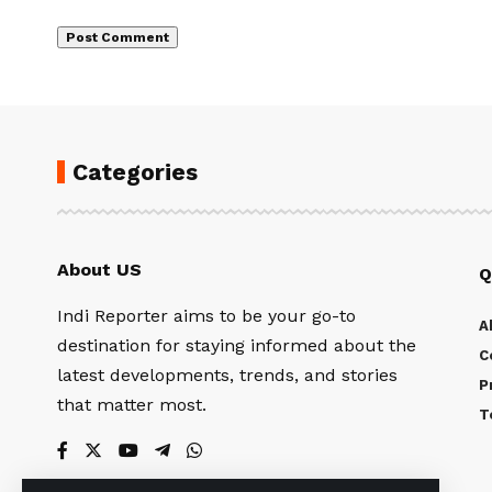
Categories
About US
Q
Indi Reporter aims to be your go-to
A
destination for staying informed about the
C
latest developments, trends, and stories
P
that matter most.
T