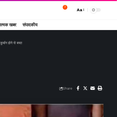
7
Aa
ात्मक खबर
संपादकीय
र्बान होने से बचा!
Share