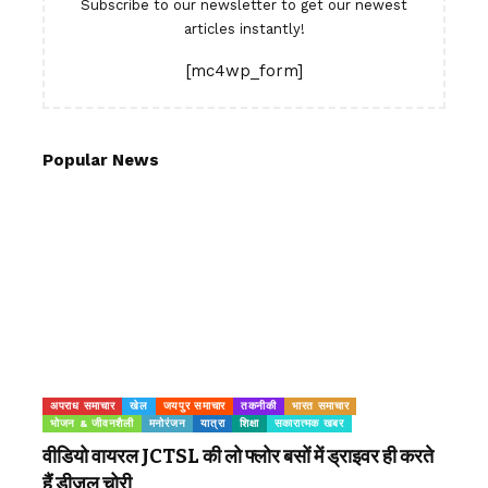
Subscribe to our newsletter to get our newest
articles instantly!
[mc4wp_form]
Popular News
अपराध समाचार
खेल
जयपुर समाचार
तकनीकी
भारत समाचार
भोजन & जीवनशैली
मनोरंजन
यात्रा
शिक्षा
सकारात्मक खबर
वीडियो वायरल JCTSL की लो फ्लोर बसों में ड्राइवर ही करते
हैं डीजल चोरी