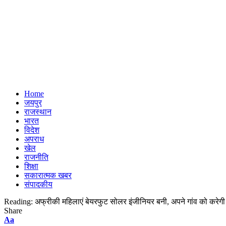
Home
जयपुर
राजस्थान
भारत
विदेश
अपराध
खेल
राजनीति
शिक्षा
सकारात्मक खबर
संपादकीय
Reading:
अफ्रीकी महिलाएं बेयरफुट सोलर इंजीनियर बनी, अपने गांव को करेग
Share
Font
Aa