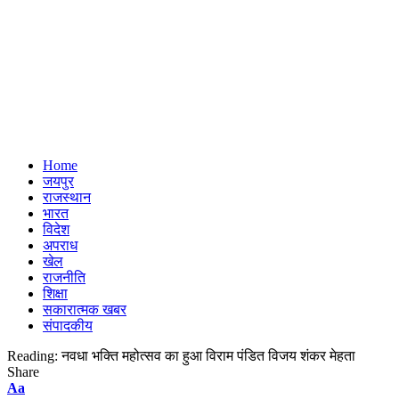
Home
जयपुर
राजस्थान
भारत
विदेश
अपराध
खेल
राजनीति
शिक्षा
सकारात्मक खबर
संपादकीय
Reading:
नवधा भक्ति महोत्सव का हुआ विराम पंडित विजय शंकर मेहता
Share
Font
Aa