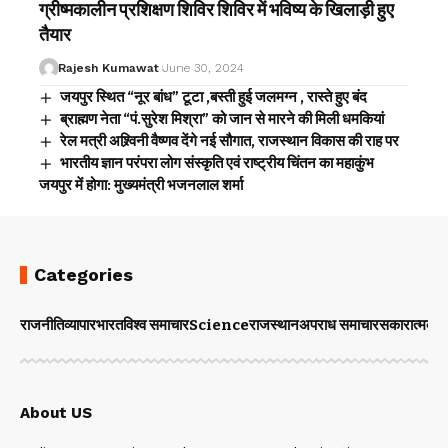
ग्रीष्मकालीन प्रशिक्षण शिविर शिविर में भविष्य के खिलाड़ी हुए
तैयार
Rajesh Kumawat
June 30, 2024
जयपुर स्थित “नूर बांध” टूटा ,बस्ती हुई जलमग्न , रास्ते हुए बंद
ब्राह्मण नेता “पं.सुरेश मिश्रा” को जान से मारने की मिली धमकियां
रेल मत्री अश्र्विनी वैष्णव देंगे नई सौगात, राजस्थान विकास की राह पर
भारतीय ज्ञान परंपरा लोग संस्कृति एवं राष्ट्रीय चिंतन का महाकुंभ
जयपुर में होगा: मुख्यमंत्री भजनलाल शर्मा
Categories
राजनीति
व्यापार
भारत
विश्व समाचार
Science
राजस्थान
अपराध समाचार
सकारात्मक 
About US