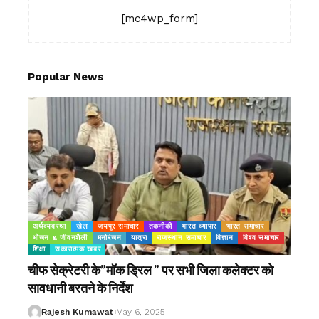
[mc4wp_form]
Popular News
अर्थव्यवस्था
खेल
जयपुर समाचार
तकनीकी
भारत व्यापार
भारत समाचार
भोजन & जीवनशैली
मनोरंजन
यात्रा
राजस्थान समाचार
विज्ञान
विश्व समाचार
शिक्षा
सकारात्मक खबर
चीफ सेक्रेटरी के”मॉक ड्रिल ” पर सभी जिला कलेक्टर को
सावधानी बरतने के निर्देश
Rajesh Kumawat
May 6, 2025