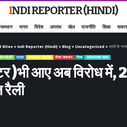
INDI REPORTER (HINDI)
ाजस्थान
भारत
विदेश
अपराध
खेल
राजनीति
शिक्षा
सकार
d Sites
>
Indi Reporter (Hindi)
>
Blog
>
Uncategorized
>
धरती के भगवा
जीवनशैली
यात्रा
राजस्थान समाचार
विश्व समाचार
शिक्षा
सकारात्मक खबर
र )भी आए अब विरोध में, 2
 रैली