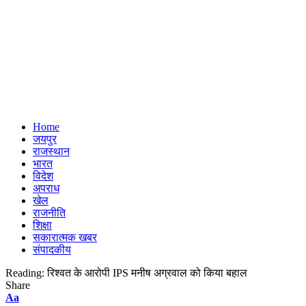
Home
जयपुर
राजस्थान
भारत
विदेश
अपराध
खेल
राजनीति
शिक्षा
सकारात्मक खबर
संपादकीय
Reading:
रिश्वत के आरोपी IPS मनीष अग्रवाल को किया बहाल
Share
Font
Aa