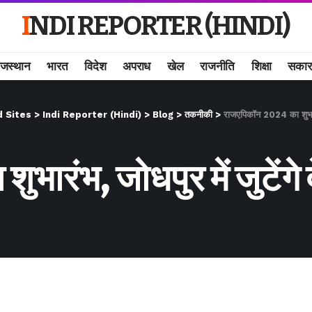
INDI REPORTER (HINDI)
ाजस्थान
भारत
विदेश
अपराध
खेल
राजनीति
शिक्षा
सकार
d Sites
>
Indi Reporter (Hindi)
>
Blog
>
तकनीकी
>
राजएपिकॉन 2024 का शुभारंभ
ारंभ, जोधपुर में जुटेंगे 