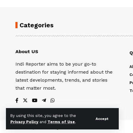
Categories
About US
Q
Indi Reporter aims to be your go-to
A
destination for staying informed about the
C
latest developments, trends, and stories
P
that matter most.
T
By using this site, you agree to the
Accept
Privacy Policy
and
Terms of Use
.
© Indi Reporter. All Rights Reserved.