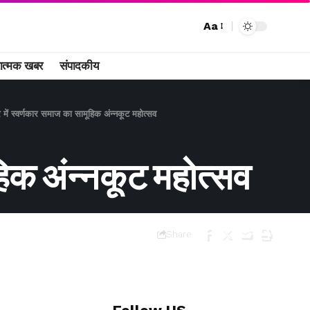
Aa
ात्मक खबर
संपादकीय
र में स्वर्णकार समाज का सामूहिक अंन्नकूट महोत्सव
ूहिक अंन्नकूट महोत्सव
Share