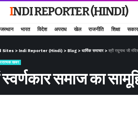
INDI REPORTER (HINDI)
ाजस्थान
भारत
विदेश
अपराध
खेल
राजनीति
शिक्षा
सकार
d Sites
>
Indi Reporter (Hindi)
>
Blog
>
धार्मिक समाचार
>
श्री रघुनाथ जी मंदि
ारात्मक खबर
में स्वर्णकार समाज का साम